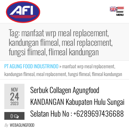
Skip
to
Maklon
Maklon
MENU
the
Bubuk
Bubuk
content
Minuman |
Tag:
manfaat wrp meal replacement,
Minuman
Fiber,
kandungan flimeal, meal replacement,
Collagen
Drink, Meal
fungsi flimeal, flimeal kandungan
Replacement
PT AGUNG FOOD INDUSTRINDO
»
manfaat wrp meal replacement,
kandungan flimeal, meal replacement, fungsi flimeal, flimeal kandungan
Serbuk Collagen Agungfood
NOV
24
KANDANGAN Kabupaten Hulu Sungai
2023
Selatan Hub No : +6289697436688
0
By
WEBAGUNGFOOD