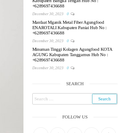
Kabupaten Bangka Tengah Hub No :
+6289697436688
December 30, 2023
0
Manfaat Mganik Metal Fiber Agungfood
ENAROTALI Kabupaten Paniai Hub No :
+6289697436688
December 30, 2023
0
Minuman Tinggi Kolagen Agungfood KOTA
AGUNG Kabupaten Tanggamus Hub No :
+6289697436688
December 30, 2023
0
SEARCH
Search
for:
FOLLOW US