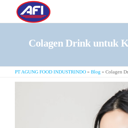
Skip
to
Maklon
Maklon
the
Bubuk
Bubuk
content
Minuman |
Minuman
Fiber,
Colagen Drink untuk K
Collagen
Drink, Meal
Replacement
PT AGUNG FOOD INDUSTRINDO
»
Blog
»
Colagen Dr