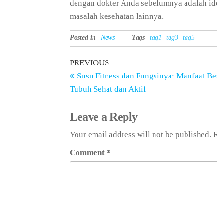
dengan dokter Anda sebelumnya adalah ide 
masalah kesehatan lainnya.
Posted in
News
Tags
tag1
tag3
tag5
Post
Previous
PREVIOUS
Post
Susu Fitness dan Fungsinya: Manfaat Be
navigation
Tubuh Sehat dan Aktif
Leave a Reply
Your email address will not be published.
R
Comment
*