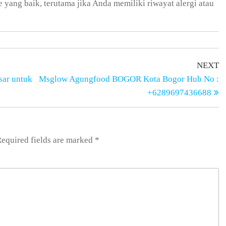
yang baik, terutama jika Anda memiliki riwayat alergi atau
N
NEXT
P
sar untuk
Msglow Agungfood BOGOR Kota Bogor Hub No :
+6289697436688
equired fields are marked
*