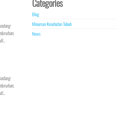
Categories
Blog
Minuman Kesehatan Tubuh
 sedang
eluruhan,
News
adi…
 sedang
eluruhan,
adi…