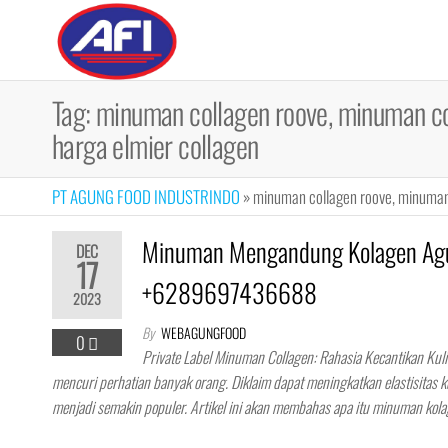
Skip
to
Maklon
Maklon
the
Bubuk
Bubuk
content
Minuman |
Tag:
minuman collagen roove, minuman co
Minuman
Fiber,
harga elmier collagen
Collagen
Drink, Meal
Replacement
PT AGUNG FOOD INDUSTRINDO
»
minuman collagen roove, minuman 
Minuman Mengandung Kolagen Agu
DEC
17
+6289697436688
2023
By
WEBAGUNGFOOD
0
Private Label Minuman Collagen: Rahasia Kecantikan Ku
mencuri perhatian banyak orang. Diklaim dapat meningkatkan elastisitas
menjadi semakin populer. Artikel ini akan membahas apa itu minuman kola