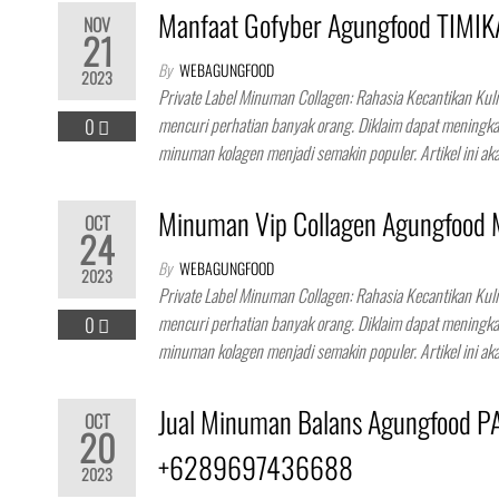
Manfaat Gofyber Agungfood TIMI
NOV
21
By
WEBAGUNGFOOD
2023
Private Label Minuman Collagen: Rahasia Kecantikan Ku
mencuri perhatian banyak orang. Diklaim dapat meningkat
0
minuman kolagen menjadi semakin populer. Artikel ini a
Minuman Vip Collagen Agungfoo
OCT
24
By
WEBAGUNGFOOD
2023
Private Label Minuman Collagen: Rahasia Kecantikan Ku
mencuri perhatian banyak orang. Diklaim dapat meningkat
0
minuman kolagen menjadi semakin populer. Artikel ini a
Jual Minuman Balans Agungfood 
OCT
20
+6289697436688
2023