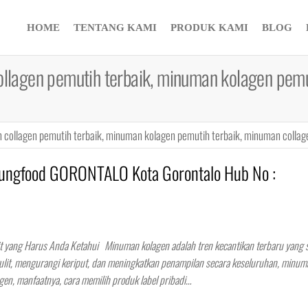
HOME
TENTANG KAMI
PRODUK KAMI
BLOG
llagen pemutih terbaik, minuman kolagen pemu
collagen pemutih terbaik, minuman kolagen pemutih terbaik, minuman collage
ngfood GORONTALO Kota Gorontalo Hub No :
lit yang Harus Anda Ketahui Minuman kolagen adalah tren kecantikan terbaru yang
 kulit, mengurangi keriput, dan meningkatkan penampilan secara keseluruhan, minum
gen, manfaatnya, cara memilih produk label pribadi…