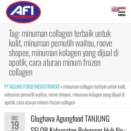
Skip
to
Maklon
Maklon
MENU
the
Bubuk
Bubuk
content
Minuman |
Tag:
minuman collagen terbaik untuk
Minuman
Fiber,
kulit, minuman pemutih waiteu, roove
Collagen
Drink, Meal
shopee, minuman kolagen yang dijual di
Replacement
apotik, cara aturan minum frozen
collagen
PT AGUNG FOOD INDUSTRINDO
»
minuman collagen terbaik untuk kulit,
minuman pemutih waiteu, roove shopee, minuman kolagen yang dijual di
apotik, cara aturan minum frozen collagen
Glughava Agungfood TANJUNG
DEC
19
SELOR Kabupaten Bulungan Hub No :