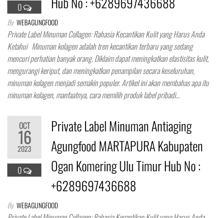
Hub No : +6289697436688
0
By
WEBAGUNGFOOD
Private Label Minuman Collagen: Rahasia Kecantikan Kulit yang Harus Anda
Ketahui Minuman kolagen adalah tren kecantikan terbaru yang sedang
mencuri perhatian banyak orang. Diklaim dapat meningkatkan elastisitas kulit,
mengurangi keriput, dan meningkatkan penampilan secara keseluruhan,
minuman kolagen menjadi semakin populer. Artikel ini akan membahas apa itu
minuman kolagen, manfaatnya, cara memilih produk label pribadi…
Private Label Minuman Antiaging
OCT
16
Agungfood MARTAPURA Kabupaten
2023
Ogan Komering Ulu Timur Hub No :
0
+6289697436688
By
WEBAGUNGFOOD
Private Label Minuman Collagen: Rahasia Kecantikan Kulit yang Harus Anda