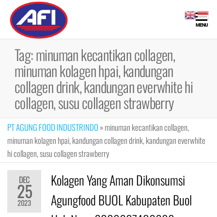
Skip
to
Maklon
Maklon
MENU
the
Bubuk
Bubuk
content
Minuman |
Tag:
minuman kecantikan collagen,
Minuman
Fiber,
minuman kolagen hpai, kandungan
Collagen
Drink, Meal
collagen drink, kandungan everwhite hi
Replacement
collagen, susu collagen strawberry
PT AGUNG FOOD INDUSTRINDO
»
minuman kecantikan collagen,
minuman kolagen hpai, kandungan collagen drink, kandungan everwhite
hi collagen, susu collagen strawberry
Kolagen Yang Aman Dikonsumsi
DEC
25
Agungfood BUOL Kabupaten Buol
2023