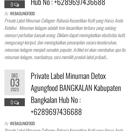
Hub No : +6289697436688
0
By
WEBAGUNGFOOD
Private Label Minuman Collagen: Rahasia Kecantikan Kulit yang Harus Anda
Ketahui Minuman kolagen adalah tren kecantikan terbaru yang sedang
mencuri perhatian banyak orang. Diklaim dapat meningkatkan elastisitas kulit,
mengurangi keriput, dan meningkatkan penampilan secara keseluruhan,
minuman kolagen menjadi semakin populer. Artikel ini akan membahas apa itu
minuman kolagen, manfaatnya, cara memilih produk label pribadi…
Private Label Minuman Detox
DEC
03
Agungfood BANGKALAN Kabupaten
2023
Bangkalan Hub No :
0
+6289697436688
By
WEBAGUNGFOOD
Private Label Minuman Collagen: Rahasia Kecantikan Kulit yang Harus Anda