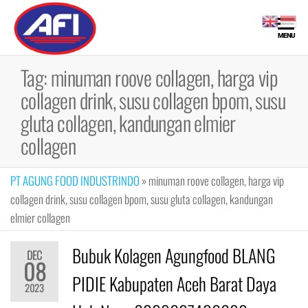
Skip
to
Maklon
Maklon
MENU
the
Bubuk
Bubuk
content
Minuman |
Tag:
minuman roove collagen, harga vip
Minuman
Fiber,
collagen drink, susu collagen bpom, susu
Collagen
Drink, Meal
gluta collagen, kandungan elmier
Replacement
collagen
PT AGUNG FOOD INDUSTRINDO
»
minuman roove collagen, harga vip
collagen drink, susu collagen bpom, susu gluta collagen, kandungan
elmier collagen
Bubuk Kolagen Agungfood BLANG
DEC
08
PIDIE Kabupaten Aceh Barat Daya
2023