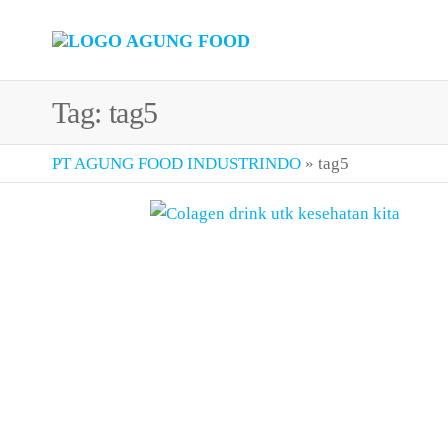
Skip
to
Maklon
Maklon
the
Bubuk
Bubuk
content
Minuman |
Tag:
tag5
Minuman
Fiber,
Collagen
Drink, Meal
PT AGUNG FOOD INDUSTRINDO
»
tag5
Replacement