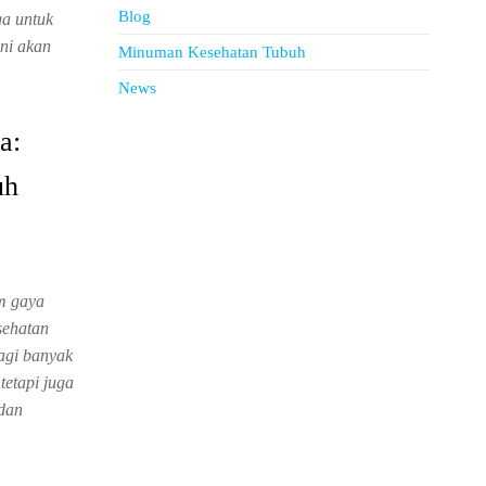
Blog
ga untuk
ini akan
Minuman Kesehatan Tubuh
News
a:
uh
am gaya
sehatan
bagi banyak
tetapi juga
 dan