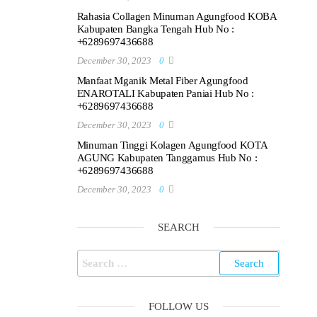
Rahasia Collagen Minuman Agungfood KOBA
Kabupaten Bangka Tengah Hub No :
+6289697436688
December 30, 2023
0
Manfaat Mganik Metal Fiber Agungfood
ENAROTALI Kabupaten Paniai Hub No :
+6289697436688
December 30, 2023
0
Minuman Tinggi Kolagen Agungfood KOTA
AGUNG Kabupaten Tanggamus Hub No :
+6289697436688
December 30, 2023
0
SEARCH
Search
for:
FOLLOW US