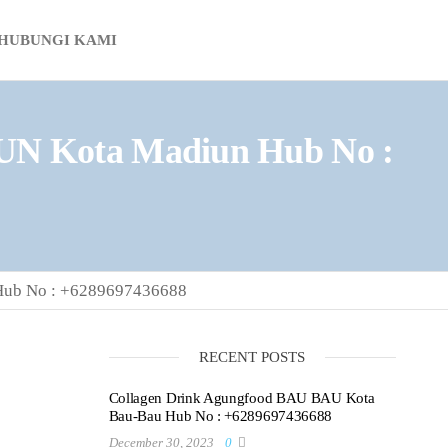
HUBUNGI KAMI
UN Kota Madiun Hub No :
Hub No : +6289697436688
RECENT POSTS
Collagen Drink Agungfood BAU BAU Kota
Bau-Bau Hub No : +6289697436688
December 30, 2023
0