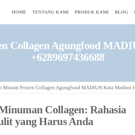
HOME
TENTANG KAMI
PRODUK KAMI
BLOG
en Collagen Agungfood MADI
+6289697436688
an Minum Frozen Collagen Agungfood MADIUN Kota Madiun 
 Minuman Collagen: Rahasia
lit yang Harus Anda