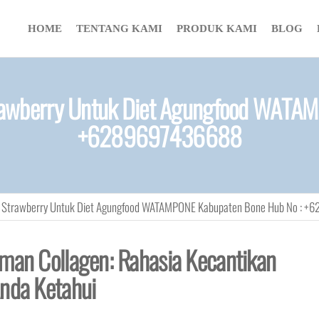
HOME
TENTANG KAMI
PRODUK KAMI
BLOG
rawberry Untuk Diet Agungfood WATA
+6289697436688
nk Strawberry Untuk Diet Agungfood WATAMPONE Kabupaten Bone Hub No : 
uman Collagen: Rahasia Kecantikan
Anda Ketahui