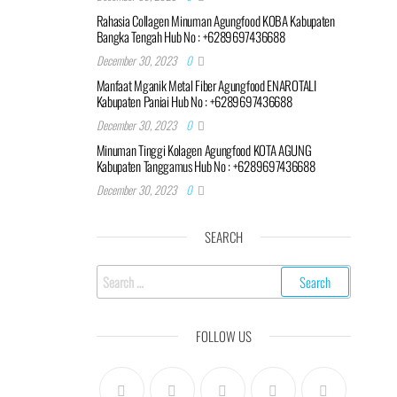
Rahasia Collagen Minuman Agungfood KOBA Kabupaten
Bangka Tengah Hub No : +6289697436688
December 30, 2023
0
Manfaat Mganik Metal Fiber Agungfood ENAROTALI
Kabupaten Paniai Hub No : +6289697436688
December 30, 2023
0
Minuman Tinggi Kolagen Agungfood KOTA AGUNG
Kabupaten Tanggamus Hub No : +6289697436688
December 30, 2023
0
SEARCH
Search
for:
FOLLOW US