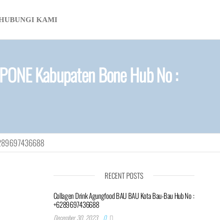
HUBUNGI KAMI
MPONE Kabupaten Bone Hub No :
+6289697436688
RECENT POSTS
Collagen Drink Agungfood BAU BAU Kota Bau-Bau Hub No :
+6289697436688
December 30, 2023
0