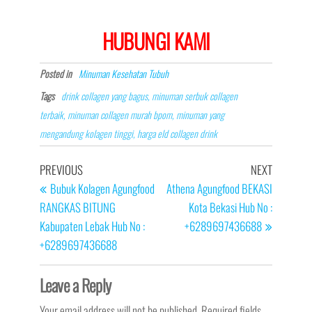
HUBUNGI KAMI
Posted in
Minuman Kesehatan Tubuh
Tags
drink collagen yang bagus, minuman serbuk collagen
terbaik, minuman collagen murah bpom, minuman yang
mengandung kolagen tinggi, harga eld collagen drink
Post
Previous
Next
PREVIOUS
NEXT
navigation
Post
Post
Bubuk Kolagen Agungfood
Athena Agungfood BEKASI
RANGKAS BITUNG
Kota Bekasi Hub No :
Kabupaten Lebak Hub No :
+6289697436688
+6289697436688
Leave a Reply
Your email address will not be published.
Required fields