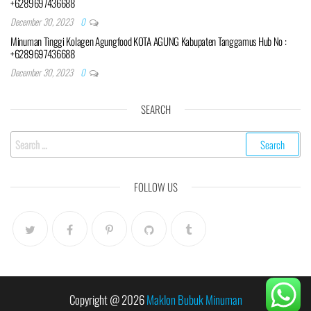
+6289697436688
December 30, 2023
0
Minuman Tinggi Kolagen Agungfood KOTA AGUNG Kabupaten Tanggamus Hub No :
+6289697436688
December 30, 2023
0
SEARCH
Search
for:
FOLLOW US
Copyright @ 2026
Maklon Bubuk Minuman