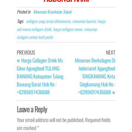
Posted in
Minuman Kesehatan Tubuh
Tags
collagen yang aman dikonsumsi, minuman byoote, harga
asli noera collagen drink, harga collagen roove, minuman
kolagen untuk kulit putih
Post
Previous
Next
PREVIOUS
NEXT
navigation
Post
Post
Harga Collagen Drink Ms
Minuman Berkolagen Di
Glow Agungfood TULANG
Indomaret Agungfood
BAWANG Kabupaten Tulang
SINGKAWANG Kota
Bawang Barat Hub No :
Singkawang Hub No :
+6289697436688
+6289697436688
Leave a Reply
Your email address will not be published.
Required fields
are marked
*