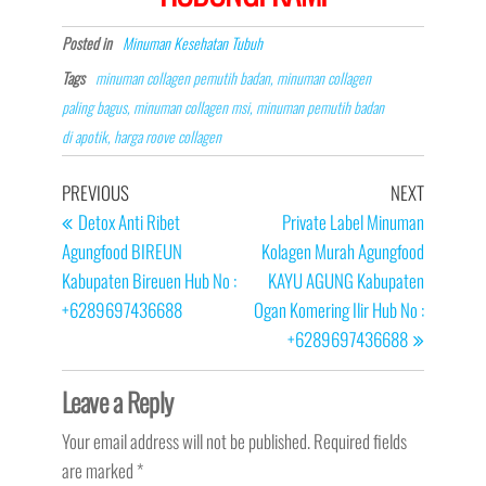
Posted in
Minuman Kesehatan Tubuh
Tags
minuman collagen pemutih badan, minuman collagen
paling bagus, minuman collagen msi, minuman pemutih badan
di apotik, harga roove collagen
Post
Previous
Next
PREVIOUS
NEXT
navigation
Post
Post
Detox Anti Ribet
Private Label Minuman
Agungfood BIREUN
Kolagen Murah Agungfood
Kabupaten Bireuen Hub No :
KAYU AGUNG Kabupaten
+6289697436688
Ogan Komering Ilir Hub No :
+6289697436688
Leave a Reply
Your email address will not be published.
Required fields
are marked
*