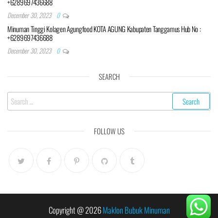
+6289697436688
December 30, 2023
0
Minuman Tinggi Kolagen Agungfood KOTA AGUNG Kabupaten Tanggamus Hub No :
+6289697436688
December 30, 2023
0
SEARCH
Search
for:
FOLLOW US
Copyright @ 2026
Maklon Bubuk Minuman