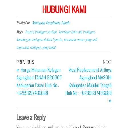
HUBUNGI KAMI
Posted in
Minuman Kesehatan Tubuh
Tags
frozen collagen serbuk, kemasan baru lvn collagen,
kandungan kolagen dalam byoote, kemasan roove yang asli,
minuman collagen yang halal
Post
Previous
Next
PREVIOUS
NEXT
navigation
Post
Post
Harga Minuman Kolagen
Meal Replacement Artinya
Agungfood TANAH GROGOT
Agungfood MASOHI
Kabupaten Paser Hub No :
Kabupaten Maluku Tengah
+6289697436688
Hub No : +6289697436688
Leave a Reply
Your email address will not be published.
Required fields