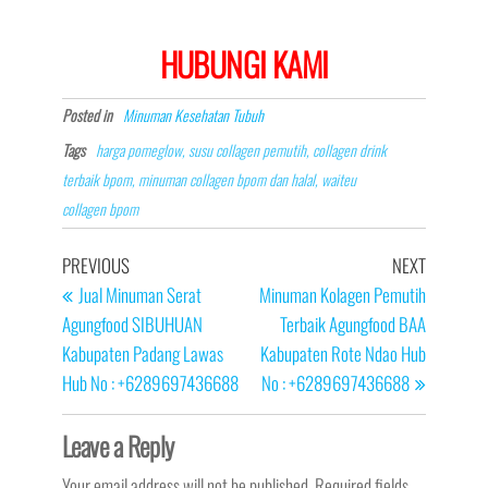
HUBUNGI KAMI
Posted in
Minuman Kesehatan Tubuh
Tags
harga pomeglow, susu collagen pemutih, collagen drink
terbaik bpom, minuman collagen bpom dan halal, waiteu
collagen bpom
Post
Previous
Next
PREVIOUS
NEXT
navigation
Post
Post
Jual Minuman Serat
Minuman Kolagen Pemutih
Agungfood SIBUHUAN
Terbaik Agungfood BAA
Kabupaten Padang Lawas
Kabupaten Rote Ndao Hub
Hub No : +6289697436688
No : +6289697436688
Leave a Reply
Your email address will not be published.
Required fields