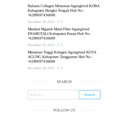
Rahasia Collagen Minuman Agungfood KOBA
Kabupaten Bangka Tengah Hub No :
+6289697436688
December 30, 2023
0
Manfaat Mganik Metal Fiber Agungfood
ENAROTALI Kabupaten Paniai Hub No :
+6289697436688
December 30, 2023
0
Minuman Tinggi Kolagen Agungfood KOTA
AGUNG Kabupaten Tanggamus Hub No :
+6289697436688
December 30, 2023
0
SEARCH
Search
for:
FOLLOW US