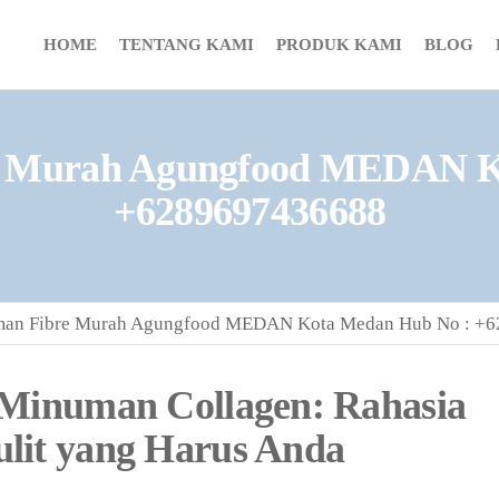
HOME
TENTANG KAMI
PRODUK KAMI
BLOG
e Murah Agungfood MEDAN K
+6289697436688
man Fibre Murah Agungfood MEDAN Kota Medan Hub No : +
 Minuman Collagen: Rahasia
lit yang Harus Anda