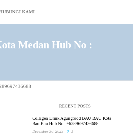
HUBUNGI KAMI
ota Medan Hub No :
6289697436688
RECENT POSTS
Collagen Drink Agungfood BAU BAU Kota
Bau-Bau Hub No : +6289697436688
December 30, 2023
0