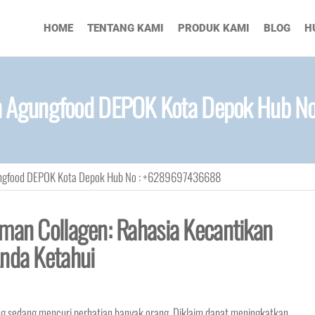
HOME
TENTANG KAMI
PRODUK KAMI
BLOG
H
en Agungfood DEPOK Kota Depok Hub 
ungfood DEPOK Kota Depok Hub No : +6289697436688
uman Collagen: Rahasia Kecantikan
Anda Ketahui
ng sedang mencuri perhatian banyak orang. Diklaim dapat meningkatkan