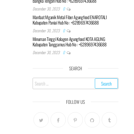
Bangka Tengah Hub No : +6289697436688
December 30, 2023
0
Manfaat Mganik Metal Fiber Agungfood ENAROTALI
Kabupaten Paniai Hub No : +6289697436688
December 30, 2023
0
Minuman Tinggi Kolagen Agungfood KOTA AGUNG
Kabupaten Tanggamus Hub No : +6289697436688
December 30, 2023
0
SEARCH
Search
for:
FOLLOW US