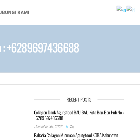
UBUNGI KAMI
No : +6289697436688
RECENT POSTS
Collagen Drink Agungfood BAU BAU Kota Bau-Bau Hub No :
+6289697436688
December 30, 2023
0
Rahasia Collagen Minuman Agungfood KOBA Kabupaten