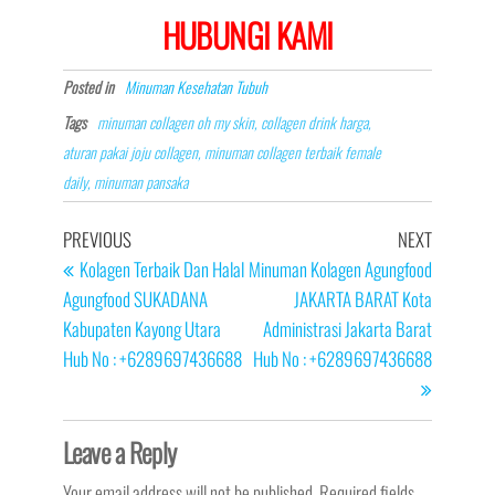
HUBUNGI KAMI
Posted in
Minuman Kesehatan Tubuh
Tags
minuman collagen oh my skin, collagen drink harga,
aturan pakai joju collagen, minuman collagen terbaik female
daily, minuman pansaka
Post
Previous
Next
PREVIOUS
NEXT
navigation
Post
Post
Kolagen Terbaik Dan Halal
Minuman Kolagen Agungfood
Agungfood SUKADANA
JAKARTA BARAT Kota
Kabupaten Kayong Utara
Administrasi Jakarta Barat
Hub No : +6289697436688
Hub No : +6289697436688
Leave a Reply
Your email address will not be published.
Required fields