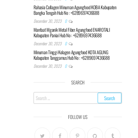
Rahasia Collagen Minuman Agungfood KOBA Kabupaten
Bangka Tengah Hub No : +6289697436688
December 30, 2023
0
Manfaat Mganik Metal Fiber Agungfood ENAROTALI
Kabupaten Paniai Hub No : +6289697436688
December 30, 2023
0
Minuman Tinggi Kolagen Agungfood KOTA AGUNG
Kabupaten Tanggamus Hub No : +6289697436688
December 30, 2023
0
SEARCH
Search
for:
FOLLOW US