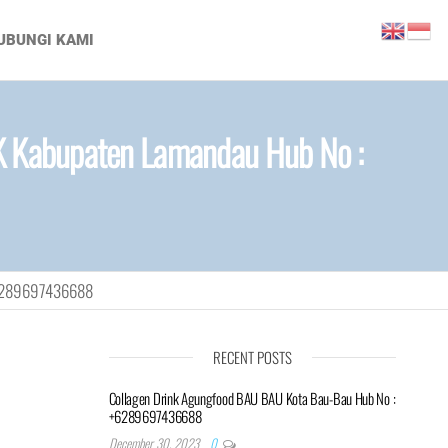
UBUNGI KAMI
 Kabupaten Lamandau Hub No :
+6289697436688
RECENT POSTS
Collagen Drink Agungfood BAU BAU Kota Bau-Bau Hub No :
+6289697436688
December 30, 2023
0