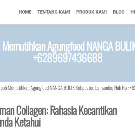
HOME
TENTANG KAMI
PRODUK KAMI
BLOG
H
 Memutihkan Agungfood NANGA BULIK
+6289697436688
mpuh Memutihkan Agungfood NANGA BULIK Kabupaten Lamandau Hub No : 
uman Collagen: Rahasia Kecantikan
Anda Ketahui