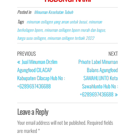
Posted in
Minuman Kesehatan Tubuh
Tags
minuman collagen yang aman untuk busui, minuman
berkolagen bpom, minuman collagen bpom murah dan bagus,
harga susu collagen, minuman collagen terbaik 2022
Post
Previous
Next
PREVIOUS
NEXT
navigation
Post
Post
Jual Minuman Drzlim
Private Label Minuman
Agungfood CILACAP
Balans Agungfood
Kabupaten Cilacap Hub No :
SAWAHLUNTO Kota
+6289697436688
Sawahlunto Hub No :
+6289697436688
Leave a Reply
Your email address will not be published.
Required fields
are marked
*