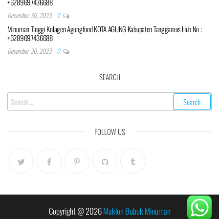
+6289697436688
December 30, 2023
0
Minuman Tinggi Kolagen Agungfood KOTA AGUNG Kabupaten Tanggamus Hub No :
+6289697436688
December 30, 2023
0
SEARCH
Search
for:
FOLLOW US
Copyright @ 2026
Maklon Bubuk Minuman