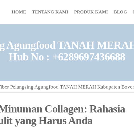
HOME
TENTANG KAMI
PRODUK KAMI
BLOG
ing Agungfood TANAH MERAH 
Hub No : +6289697436688
iber Pelangsing Agungfood TANAH MERAH Kabupaten Boven
 Minuman Collagen: Rahasia
lit yang Harus Anda