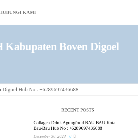
HUBUNGI KAMI
Kabupaten Boven Digoel
 Digoel Hub No : +6289697436688
RECENT POSTS
Collagen Drink Agungfood BAU BAU Kota
Bau-Bau Hub No : +6289697436688
December 30, 2023
0