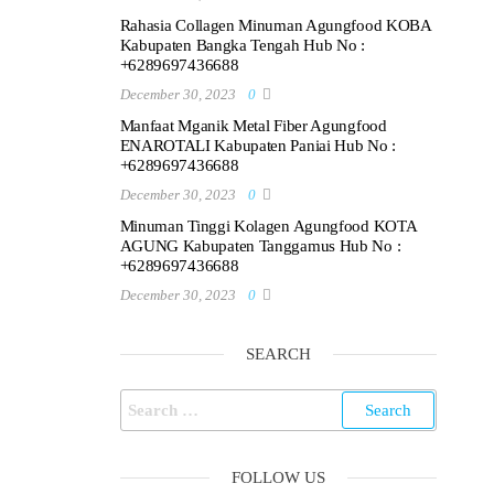
Rahasia Collagen Minuman Agungfood KOBA
Kabupaten Bangka Tengah Hub No :
+6289697436688
December 30, 2023
0
Manfaat Mganik Metal Fiber Agungfood
ENAROTALI Kabupaten Paniai Hub No :
+6289697436688
December 30, 2023
0
Minuman Tinggi Kolagen Agungfood KOTA
AGUNG Kabupaten Tanggamus Hub No :
+6289697436688
December 30, 2023
0
SEARCH
Search
for:
FOLLOW US