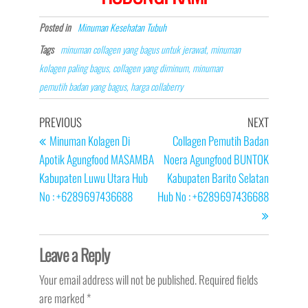
Posted in
Minuman Kesehatan Tubuh
Tags
minuman collagen yang bagus untuk jerawat, minuman
kolagen paling bagus, collagen yang diminum, minuman
pemutih badan yang bagus, harga collaberry
Post
Previous
Next
PREVIOUS
NEXT
navigation
Post
Post
Minuman Kolagen Di
Collagen Pemutih Badan
Apotik Agungfood MASAMBA
Noera Agungfood BUNTOK
Kabupaten Luwu Utara Hub
Kabupaten Barito Selatan
No : +6289697436688
Hub No : +6289697436688
Leave a Reply
Your email address will not be published.
Required fields
are marked
*