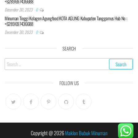
+6289697436688
December 30, 2023
0
Minuman Tinggi Kolagen Agungfood KOTA AGUNG Kabupaten Tanggamus Hub No :
+6289697436688
December 30, 2023
0
SEARCH
Search
for:
FOLLOW US
Copyright @ 2026
Maklon Bubuk Minuman