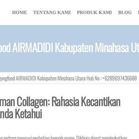
HOME
TENTANG KAMI
PRODUK KAMI
BLOG
food AIRMADIDI Kabupaten Minahasa 
Agungfood AIRMADIDI Kabupaten Minahasa Utara Hub No : +6289697436688
uman Collagen: Rahasia Kecantikan
Anda Ketahui
ng sedang mencuri perhatian banyak orang. Diklaim dapat meningkatkan