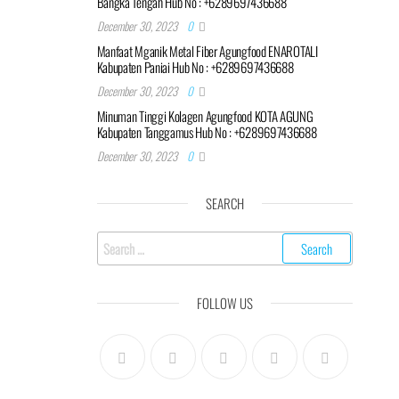
Bangka Tengah Hub No : +6289697436688
December 30, 2023
0
Manfaat Mganik Metal Fiber Agungfood ENAROTALI
Kabupaten Paniai Hub No : +6289697436688
December 30, 2023
0
Minuman Tinggi Kolagen Agungfood KOTA AGUNG
Kabupaten Tanggamus Hub No : +6289697436688
December 30, 2023
0
SEARCH
Search
for:
FOLLOW US