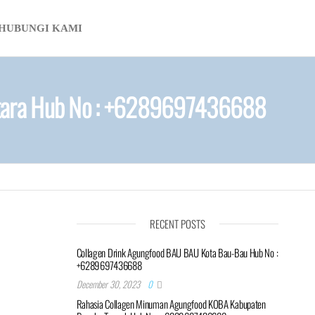
HUBUNGI KAMI
Utara Hub No : +6289697436688
RECENT POSTS
Collagen Drink Agungfood BAU BAU Kota Bau-Bau Hub No :
+6289697436688
December 30, 2023
0
Rahasia Collagen Minuman Agungfood KOBA Kabupaten