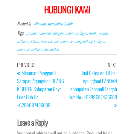
HUBUNGI KAMI
Posted in
Minuman Kesehatan Tubuh
Tags
produk minuman collagen, minum collagen drink, waiteu
collagen adalah, makanan dan minuman mengandung kolagen,
minuman collagen beaudelab
Post
Previous
Next
PREVIOUS
NEXT
navigation
Post
Post
Minuman Pengganti
Jual Detox Anti Ribet
Sarapan Agungfood BLANG
Agungfood PANDAN
KEJEREN Kabupaten Gayo
Kabupaten Tapanuli Tengah
Lues Hub No :
Hub No : +6289697436688
+6289697436688
Leave a Reply
Your email address will not be published.
Required fields