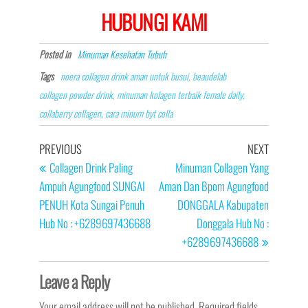
HUBUNGI KAMI
Posted in
Minuman Kesehatan Tubuh
Tags
noera collagen drink aman untuk busui, beaudelab
collagen powder drink, minuman kolagen terbaik female daily,
collaberry collagen, cara minum byt colla
Post
Previous
Next
PREVIOUS
NEXT
navigation
Post
Post
Collagen Drink Paling
Minuman Collagen Yang
Ampuh Agungfood SUNGAI
Aman Dan Bpom Agungfood
PENUH Kota Sungai Penuh
DONGGALA Kabupaten
Hub No : +6289697436688
Donggala Hub No :
+6289697436688
Leave a Reply
Your email address will not be published.
Required fields