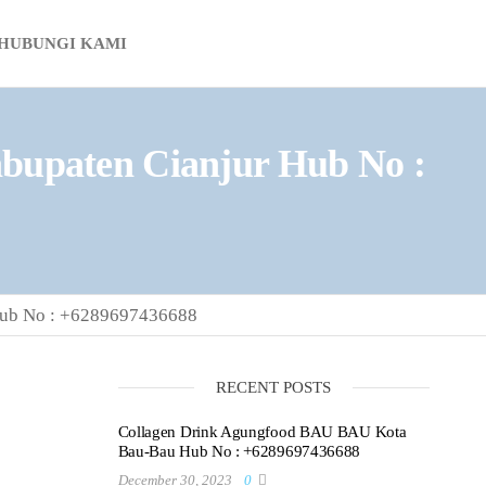
HUBUNGI KAMI
upaten Cianjur Hub No :
ub No : +6289697436688
RECENT POSTS
Collagen Drink Agungfood BAU BAU Kota
Bau-Bau Hub No : +6289697436688
December 30, 2023
0