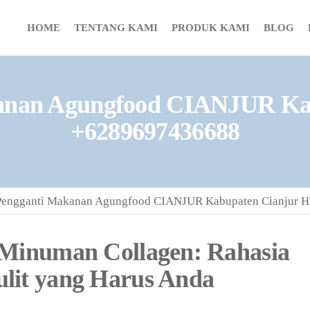
HOME
TENTANG KAMI
PRODUK KAMI
BLOG
nan Agungfood CIANJUR Kab
+6289697436688
engganti Makanan Agungfood CIANJUR Kabupaten Cianjur H
 Minuman Collagen: Rahasia
lit yang Harus Anda