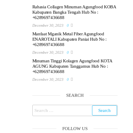
Rahasia Collagen Minuman Agungfood KOBA
Kabupaten Bangka Tengah Hub No :
+6289697436688
December 30, 2023
0
Manfaat Mganik Metal Fiber Agungfood
ENAROTALI Kabupaten Paniai Hub No :
+6289697436688
December 30, 2023
0
Minuman Tinggi Kolagen Agungfood KOTA
AGUNG Kabupaten Tanggamus Hub No :
+6289697436688
December 30, 2023
0
SEARCH
Search
for:
FOLLOW US