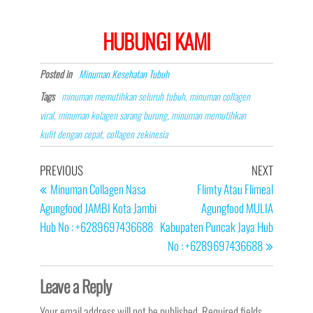
HUBUNGI KAMI
Posted in
Minuman Kesehatan Tubuh
Tags
minuman memutihkan seluruh tubuh, minuman collagen
viral, minuman kolagen sarang burung, minuman memutihkan
kulit dengan cepat, collagen zekinesia
Post
Previous
Next
PREVIOUS
NEXT
navigation
Post
Post
Minuman Collagen Nasa
Flimty Atau Flimeal
Agungfood JAMBI Kota Jambi
Agungfood MULIA
Hub No : +6289697436688
Kabupaten Puncak Jaya Hub
No : +6289697436688
Leave a Reply
Your email address will not be published.
Required fields