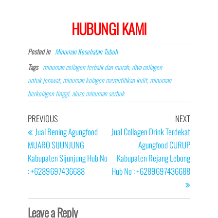
HUBUNGI KAMI
Posted in
Minuman Kesehatan Tubuh
Tags
minuman collagen terbaik dan murah, diva collagen
untuk jerawat, minuman kolagen memutihkan kulit, minuman
berkolagen tinggi, aluze minuman serbuk
Post
Previous
Next
PREVIOUS
NEXT
navigation
Post
Post
Jual Bening Agungfood
Jual Collagen Drink Terdekat
MUARO SIJUNJUNG
Agungfood CURUP
Kabupaten Sijunjung Hub No
Kabupaten Rejang Lebong
: +6289697436688
Hub No : +6289697436688
Leave a Reply