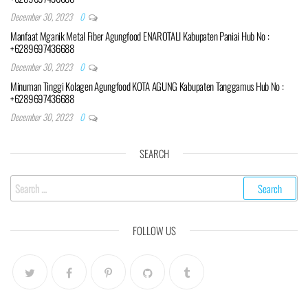
December 30, 2023
0
Manfaat Mganik Metal Fiber Agungfood ENAROTALI Kabupaten Paniai Hub No :
+6289697436688
December 30, 2023
0
Minuman Tinggi Kolagen Agungfood KOTA AGUNG Kabupaten Tanggamus Hub No :
+6289697436688
December 30, 2023
0
SEARCH
Search
for:
FOLLOW US