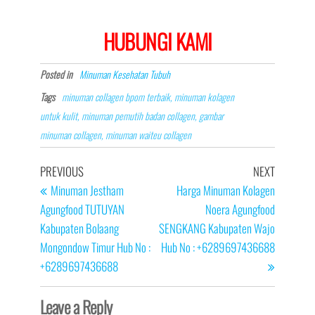
HUBUNGI KAMI
Posted in
Minuman Kesehatan Tubuh
Tags
minuman collagen bpom terbaik, minuman kolagen
untuk kulit, minuman pemutih badan collagen, gambar
minuman collagen, minuman waiteu collagen
Post
Previous
Next
PREVIOUS
NEXT
navigation
Post
Post
Minuman Jestham
Harga Minuman Kolagen
Agungfood TUTUYAN
Noera Agungfood
Kabupaten Bolaang
SENGKANG Kabupaten Wajo
Mongondow Timur Hub No :
Hub No : +6289697436688
+6289697436688
Leave a Reply