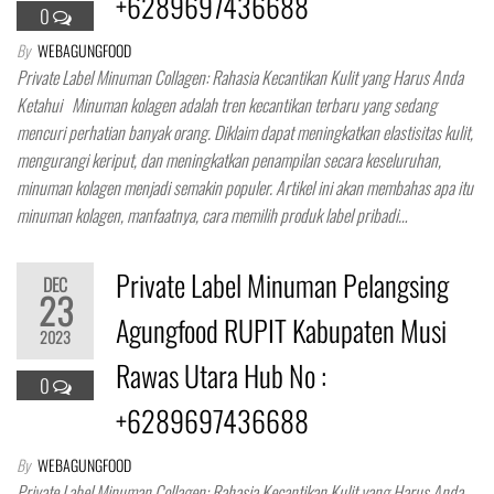
+6289697436688
0
By
WEBAGUNGFOOD
Private Label Minuman Collagen: Rahasia Kecantikan Kulit yang Harus Anda
Ketahui Minuman kolagen adalah tren kecantikan terbaru yang sedang
mencuri perhatian banyak orang. Diklaim dapat meningkatkan elastisitas kulit,
mengurangi keriput, dan meningkatkan penampilan secara keseluruhan,
minuman kolagen menjadi semakin populer. Artikel ini akan membahas apa itu
minuman kolagen, manfaatnya, cara memilih produk label pribadi…
Private Label Minuman Pelangsing
DEC
23
Agungfood RUPIT Kabupaten Musi
2023
Rawas Utara Hub No :
0
+6289697436688
By
WEBAGUNGFOOD
Private Label Minuman Collagen: Rahasia Kecantikan Kulit yang Harus Anda