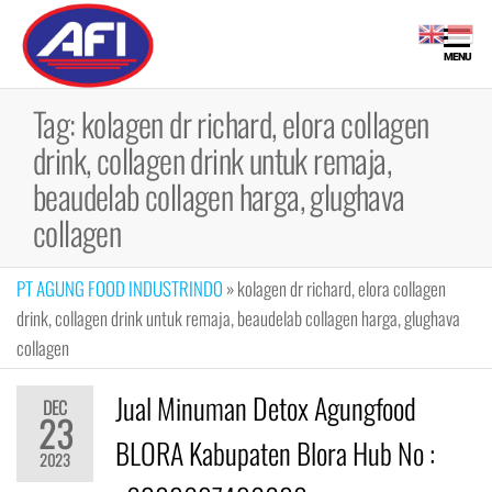
Skip
to
Maklon
Maklon
MENU
the
Bubuk
Bubuk
content
Minuman |
Tag:
kolagen dr richard, elora collagen
Minuman
Fiber,
drink, collagen drink untuk remaja,
Collagen
Drink, Meal
beaudelab collagen harga, glughava
Replacement
collagen
PT AGUNG FOOD INDUSTRINDO
»
kolagen dr richard, elora collagen
drink, collagen drink untuk remaja, beaudelab collagen harga, glughava
collagen
Jual Minuman Detox Agungfood
DEC
23
BLORA Kabupaten Blora Hub No :
2023