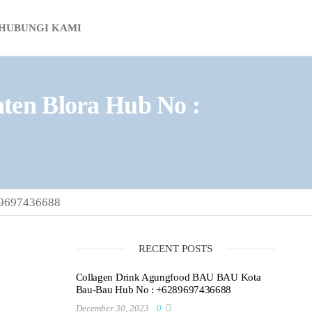
HUBUNGI KAMI
en Blora Hub No :
89697436688
RECENT POSTS
Collagen Drink Agungfood BAU BAU Kota
Bau-Bau Hub No : +6289697436688
December 30, 2023
0