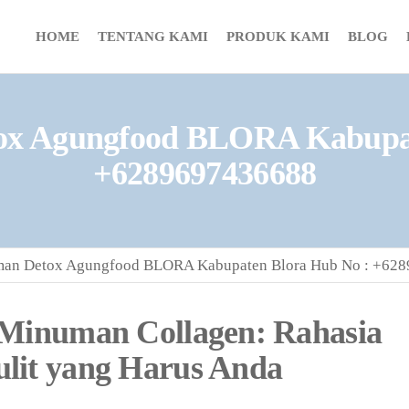
HOME
TENTANG KAMI
PRODUK KAMI
BLOG
ox Agungfood BLORA Kabupat
+6289697436688
man Detox Agungfood BLORA Kabupaten Blora Hub No : +62
 Minuman Collagen: Rahasia
lit yang Harus Anda