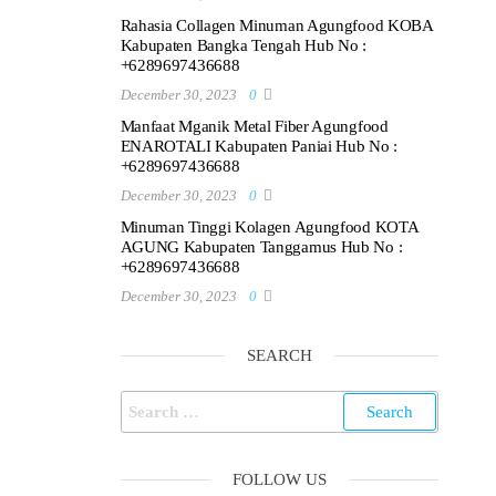
Rahasia Collagen Minuman Agungfood KOBA
Kabupaten Bangka Tengah Hub No :
+6289697436688
December 30, 2023
0
Manfaat Mganik Metal Fiber Agungfood
ENAROTALI Kabupaten Paniai Hub No :
+6289697436688
December 30, 2023
0
Minuman Tinggi Kolagen Agungfood KOTA
AGUNG Kabupaten Tanggamus Hub No :
+6289697436688
December 30, 2023
0
SEARCH
Search
for:
FOLLOW US