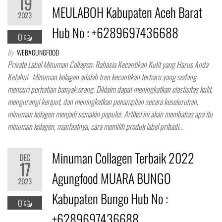
19
MEULABOH Kabupaten Aceh Barat
2023
Hub No : +6289697436688
0
By
WEBAGUNGFOOD
Private Label Minuman Collagen: Rahasia Kecantikan Kulit yang Harus Anda
Ketahui Minuman kolagen adalah tren kecantikan terbaru yang sedang
mencuri perhatian banyak orang. Diklaim dapat meningkatkan elastisitas kulit,
mengurangi keriput, dan meningkatkan penampilan secara keseluruhan,
minuman kolagen menjadi semakin populer. Artikel ini akan membahas apa itu
minuman kolagen, manfaatnya, cara memilih produk label pribadi…
Minuman Collagen Terbaik 2022
DEC
17
Agungfood MUARA BUNGO
2023
Kabupaten Bungo Hub No :
0
+6289697436688