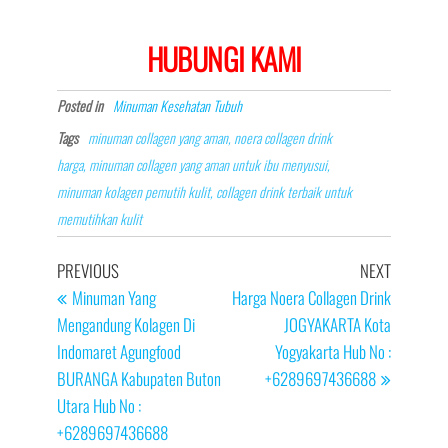
HUBUNGI KAMI
Posted in
Minuman Kesehatan Tubuh
Tags
minuman collagen yang aman, noera collagen drink
harga, minuman collagen yang aman untuk ibu menyusui,
minuman kolagen pemutih kulit, collagen drink terbaik untuk
memutihkan kulit
Post
Previous
Next
PREVIOUS
NEXT
navigation
Post
Post
Minuman Yang
Harga Noera Collagen Drink
Mengandung Kolagen Di
JOGYAKARTA Kota
Indomaret Agungfood
Yogyakarta Hub No :
BURANGA Kabupaten Buton
+6289697436688
Utara Hub No :
+6289697436688