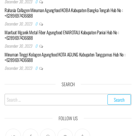
December 30, 2023
0
Rahasia Collagen Minuman Agungfood KOBA Kabupaten Bangka Tengah Hub No :
+6289697436688
December 30, 2023
0
Manfaat Mganik Metal Fiber Agungfood ENAROTALI Kabupaten Paniai Hub No :
+6289697436688
December 30, 2023
0
Minuman Tinggi Kolagen Agungfood KOTA AGUNG Kabupaten Tanggamus Hub No :
+6289697436688
December 30, 2023
0
SEARCH
Search
for:
FOLLOW US