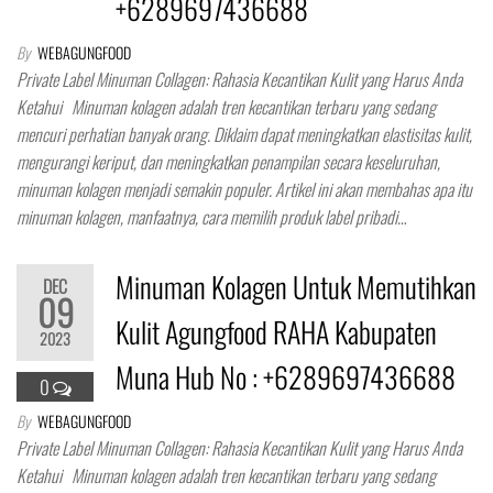
+6289697436688
By
WEBAGUNGFOOD
Private Label Minuman Collagen: Rahasia Kecantikan Kulit yang Harus Anda
Ketahui Minuman kolagen adalah tren kecantikan terbaru yang sedang
mencuri perhatian banyak orang. Diklaim dapat meningkatkan elastisitas kulit,
mengurangi keriput, dan meningkatkan penampilan secara keseluruhan,
minuman kolagen menjadi semakin populer. Artikel ini akan membahas apa itu
minuman kolagen, manfaatnya, cara memilih produk label pribadi…
Minuman Kolagen Untuk Memutihkan
DEC
09
Kulit Agungfood RAHA Kabupaten
2023
Muna Hub No : +6289697436688
0
By
WEBAGUNGFOOD
Private Label Minuman Collagen: Rahasia Kecantikan Kulit yang Harus Anda
Ketahui Minuman kolagen adalah tren kecantikan terbaru yang sedang