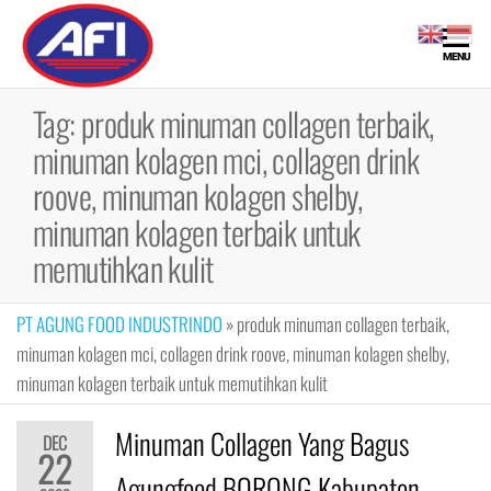
Skip
to
Maklon
Maklon
MENU
the
Bubuk
Bubuk
content
Minuman |
Tag:
produk minuman collagen terbaik,
Minuman
Fiber,
minuman kolagen mci, collagen drink
Collagen
Drink, Meal
roove, minuman kolagen shelby,
Replacement
minuman kolagen terbaik untuk
memutihkan kulit
PT AGUNG FOOD INDUSTRINDO
»
produk minuman collagen terbaik,
minuman kolagen mci, collagen drink roove, minuman kolagen shelby,
minuman kolagen terbaik untuk memutihkan kulit
Minuman Collagen Yang Bagus
DEC
22
Agungfood BORONG Kabupaten