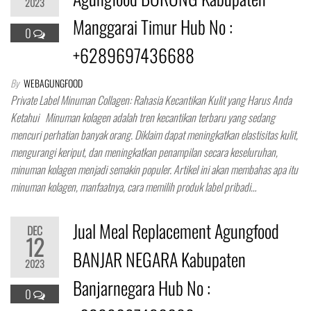
2023
Manggarai Timur Hub No :
0
+6289697436688
By
WEBAGUNGFOOD
Private Label Minuman Collagen: Rahasia Kecantikan Kulit yang Harus Anda
Ketahui Minuman kolagen adalah tren kecantikan terbaru yang sedang
mencuri perhatian banyak orang. Diklaim dapat meningkatkan elastisitas kulit,
mengurangi keriput, dan meningkatkan penampilan secara keseluruhan,
minuman kolagen menjadi semakin populer. Artikel ini akan membahas apa itu
minuman kolagen, manfaatnya, cara memilih produk label pribadi…
Jual Meal Replacement Agungfood
DEC
12
BANJAR NEGARA Kabupaten
2023
Banjarnegara Hub No :
0