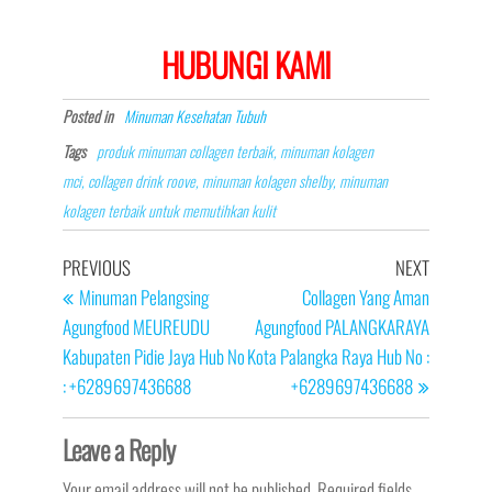
HUBUNGI KAMI
Posted in
Minuman Kesehatan Tubuh
Tags
produk minuman collagen terbaik, minuman kolagen
mci, collagen drink roove, minuman kolagen shelby, minuman
kolagen terbaik untuk memutihkan kulit
Post
Previous
Next
PREVIOUS
NEXT
navigation
Post
Post
Minuman Pelangsing
Collagen Yang Aman
Agungfood MEUREUDU
Agungfood PALANGKARAYA
Kabupaten Pidie Jaya Hub No
Kota Palangka Raya Hub No :
: +6289697436688
+6289697436688
Leave a Reply
Your email address will not be published.
Required fields