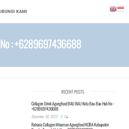
UBUNGI KAMI
b No : +6289697436688
RECENT POSTS
Collagen Drink Agungfood BAU BAU Kota Bau-Bau Hub No :
+6289697436688
December 30, 2023
0
Rahasia Collagen Minuman Agungfood KOBA Kabupaten