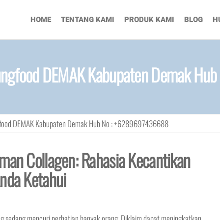
HOME
TENTANG KAMI
PRODUK KAMI
BLOG
H
gungfood DEMAK Kabupaten Demak Hu
gfood DEMAK Kabupaten Demak Hub No : +6289697436688
uman Collagen: Rahasia Kecantikan
Anda Ketahui
ng sedang mencuri perhatian banyak orang. Diklaim dapat meningkatkan