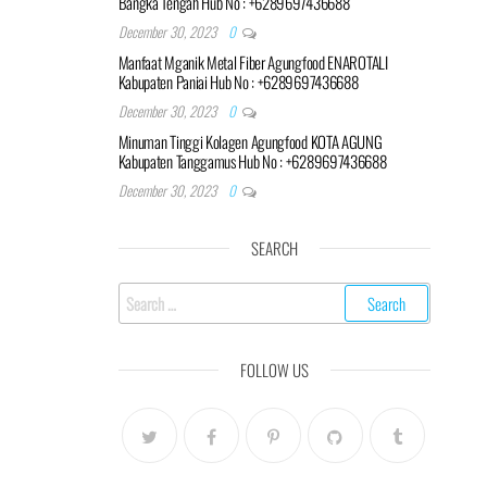
Bangka Tengah Hub No : +6289697436688
December 30, 2023
0
Manfaat Mganik Metal Fiber Agungfood ENAROTALI
Kabupaten Paniai Hub No : +6289697436688
December 30, 2023
0
Minuman Tinggi Kolagen Agungfood KOTA AGUNG
Kabupaten Tanggamus Hub No : +6289697436688
December 30, 2023
0
SEARCH
Search
for:
FOLLOW US