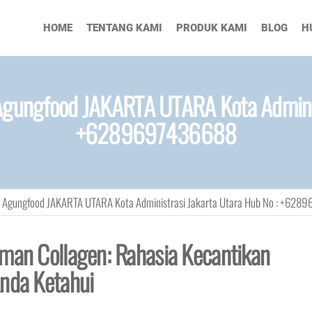
HOME
TENTANG KAMI
PRODUK KAMI
BLOG
H
gungfood JAKARTA UTARA Kota Administ
+6289697436688
 Agungfood JAKARTA UTARA Kota Administrasi Jakarta Utara Hub No : +62
uman Collagen: Rahasia Kecantikan
Anda Ketahui