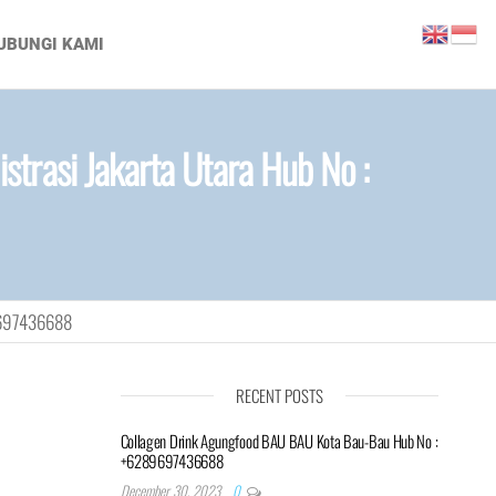
UBUNGI KAMI
rasi Jakarta Utara Hub No :
89697436688
RECENT POSTS
Collagen Drink Agungfood BAU BAU Kota Bau-Bau Hub No :
+6289697436688
December 30, 2023
0