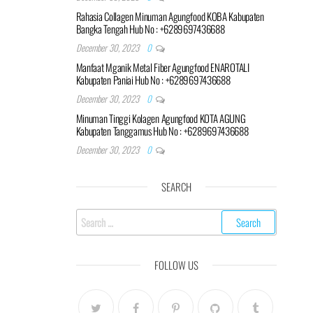
Rahasia Collagen Minuman Agungfood KOBA Kabupaten
Bangka Tengah Hub No : +6289697436688
December 30, 2023
0
Manfaat Mganik Metal Fiber Agungfood ENAROTALI
Kabupaten Paniai Hub No : +6289697436688
December 30, 2023
0
Minuman Tinggi Kolagen Agungfood KOTA AGUNG
Kabupaten Tanggamus Hub No : +6289697436688
December 30, 2023
0
SEARCH
Search
for:
FOLLOW US