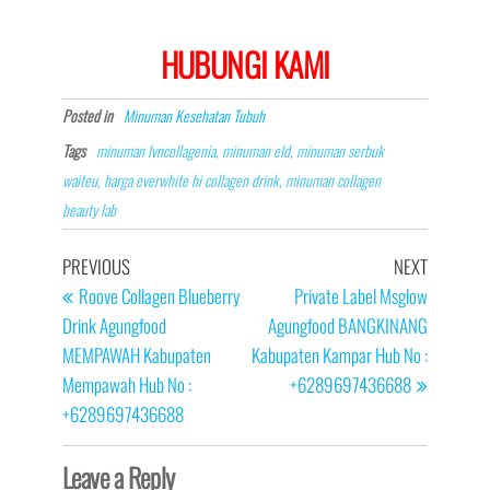
HUBUNGI KAMI
Posted in
Minuman Kesehatan Tubuh
Tags
minuman lvncollagenia, minuman eld, minuman serbuk
waiteu, harga everwhite hi collagen drink, minuman collagen
beauty lab
Post
Previous
Next
PREVIOUS
NEXT
navigation
Post
Post
Roove Collagen Blueberry
Private Label Msglow
Drink Agungfood
Agungfood BANGKINANG
MEMPAWAH Kabupaten
Kabupaten Kampar Hub No :
Mempawah Hub No :
+6289697436688
+6289697436688
Leave a Reply