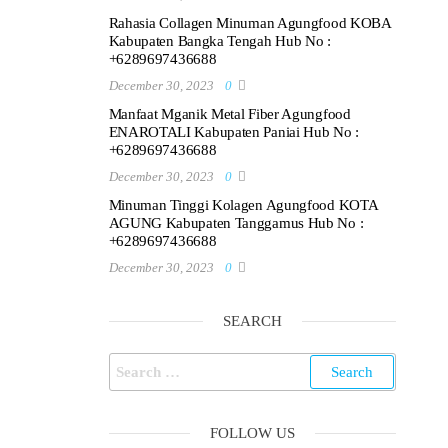
Rahasia Collagen Minuman Agungfood KOBA
Kabupaten Bangka Tengah Hub No :
+6289697436688
December 30, 2023
0
Manfaat Mganik Metal Fiber Agungfood
ENAROTALI Kabupaten Paniai Hub No :
+6289697436688
December 30, 2023
0
Minuman Tinggi Kolagen Agungfood KOTA
AGUNG Kabupaten Tanggamus Hub No :
+6289697436688
December 30, 2023
0
SEARCH
Search
for:
FOLLOW US