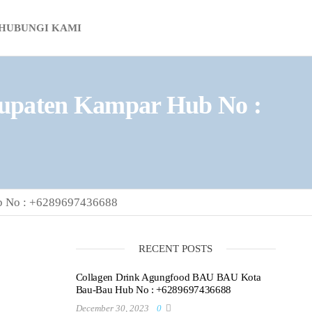
HUBUNGI KAMI
paten Kampar Hub No :
 No : +6289697436688
RECENT POSTS
Collagen Drink Agungfood BAU BAU Kota
Bau-Bau Hub No : +6289697436688
December 30, 2023
0