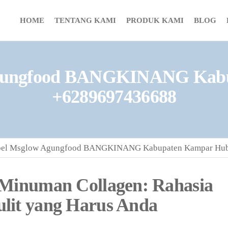
HOME
TENTANG KAMI
PRODUK KAMI
BLOG
 Agungfood BANGKINANG Kabu
+6289697436688
abel Msglow Agungfood BANGKINANG Kabupaten Kampar Hub
 Minuman Collagen: Rahasia
lit yang Harus Anda