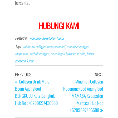
bersantai.
HUBUNGI KAMI
Posted in
Minuman Kesehatan Tubuh
Tags
minuman collagen recommended, minuman kolagen
tanpa gula, serbuk kolagen, uc collagen kuwa kuwi skin, harga
collagen k link
Post
Previous
Next
PREVIOUS
NEXT
navigation
Post
Post
Collagen Drink Murah
Minuman Collagen
Bpom Agungfood
Recommended Agungfood
BENGKULU Kota Bengkulu
MAMASA Kabupaten
Hub No : +6289697436688
Mamasa Hub No :
+6289697436688