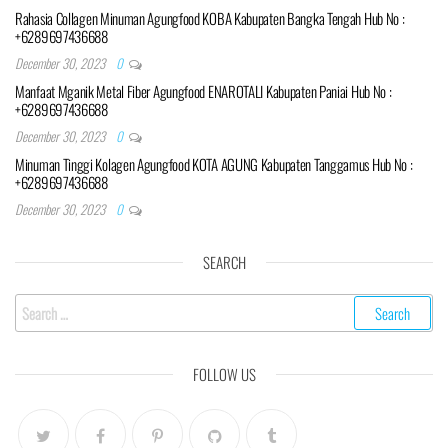
Rahasia Collagen Minuman Agungfood KOBA Kabupaten Bangka Tengah Hub No :
+6289697436688
December 30, 2023
0
Manfaat Mganik Metal Fiber Agungfood ENAROTALI Kabupaten Paniai Hub No :
+6289697436688
December 30, 2023
0
Minuman Tinggi Kolagen Agungfood KOTA AGUNG Kabupaten Tanggamus Hub No :
+6289697436688
December 30, 2023
0
SEARCH
Search
for:
FOLLOW US